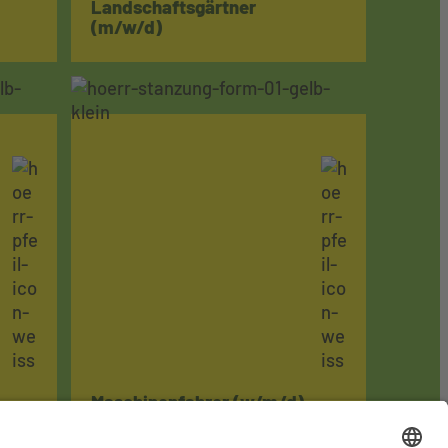
Landschaftsgärtner
(m/w/d)
Maschinenfahrer (w/m/d)