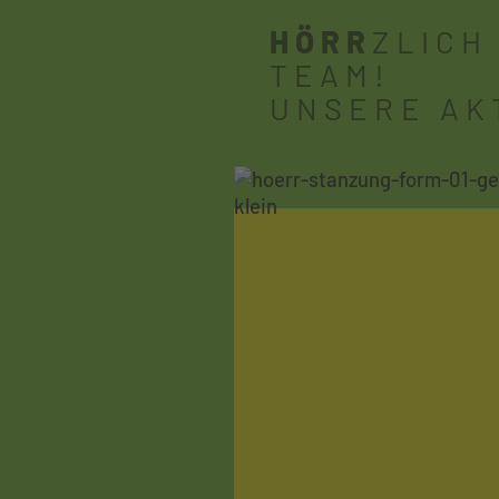
HÖRR
ZLICH
TEAM!
UNSERE AK