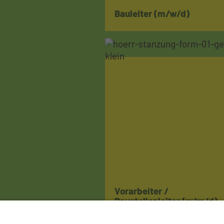
Bauleiter (m/w/d)
Vorarbeiter /
Baustellenleiter (w/m/d)